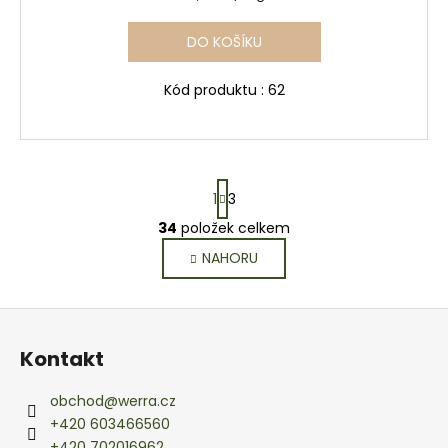
cena:
DO KOŠÍKU
Kód produktu : 62
S
1
3
t
r
34
položek celkem
O
á
v
NAHORU
n
l
k
o
á
Z
v
d
á
á
a
Kontakt
n
p
c
í
í
a
obchod
@
werra.cz
p
t
+420 603466560
r
+420 702016962