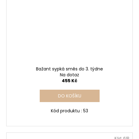
Bažant sypká směs do 3. týdne
Na dotaz
455 Kč
DO KOŠÍKU
Kód produktu : 53
Kód:
61B