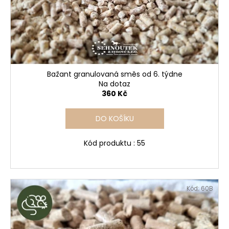
Bažant granulovaná směs od 6. týdne
Na dotaz
360 Kč
DO KOŠÍKU
Kód produktu : 55
Kód:
60B