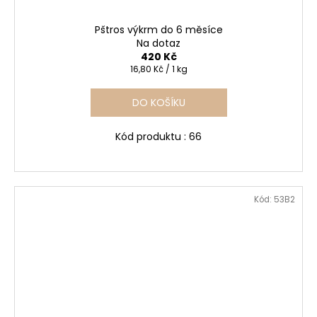
Pštros výkrm do 6 měsíce
Na dotaz
420 Kč
Měrná
16,80 Kč / 1 kg
cena:
DO KOŠÍKU
Kód produktu : 66
Kód:
53B2