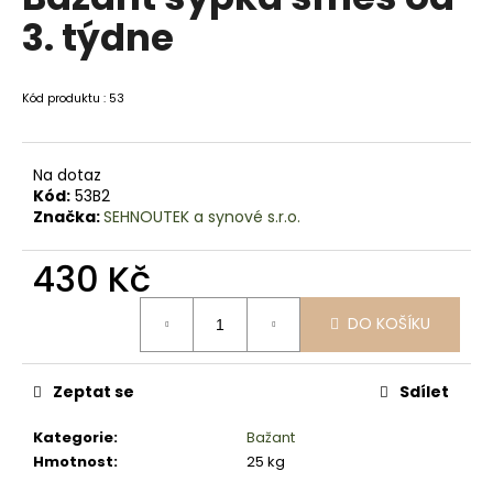
je
a
3. týdne
0,0
z
j
5
í
hvězdiček.
Kód produktu : 53
t
?
Na dotaz
Kód:
53B2
Značka:
SEHNOUTEK a synové s.r.o.
HLEDAT
430 Kč
Měrná
DO KOŠÍKU
cena:
D
o
Zeptat se
Sdílet
p
o
Kategorie
:
Bažant
r
Hmotnost
:
25 kg
u