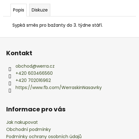
č
u
Popis
Diskuze
j
e
Sypká směs pro bažanty do 3. týdne stáří.
m
e
Z
á
Kontakt
p
a
obchod
@
werra.cz
t
+420 603466560
í
+420 702016962
https://www.fb.com/WerraskinNasavrky
Informace pro vás
Jak nakupovat
Obchodní podmínky
Podmínky ochrany osobních údajů