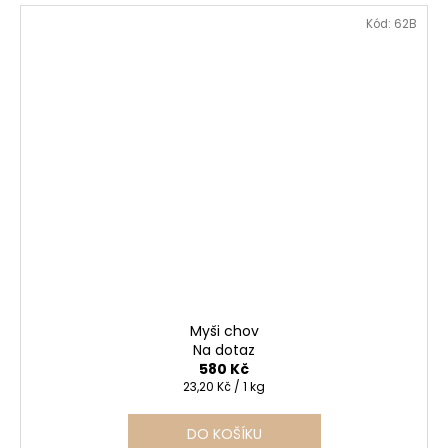
Kód:
62B
Myši chov
Na dotaz
580 Kč
Měrná
23,20 Kč / 1 kg
cena:
DO KOŠÍKU