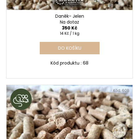
Daněk- Jelen
Na dotaz
350 Kč
Měrná
14 Kč / 1 kg
cena:
DO KOŠÍKU
Kód produktu : 68
Kód:
60B