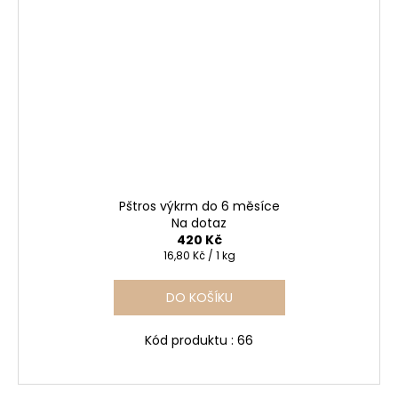
Pštros výkrm do 6 měsíce
Na dotaz
420 Kč
Měrná
16,80 Kč / 1 kg
cena:
DO KOŠÍKU
Kód produktu : 66