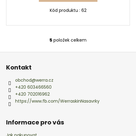
Kód produktu : 62
5
položek celkem
O
v
Z
l
á
á
Kontakt
d
p
a
a
obchod
@
werra.cz
c
t
+420 603466560
í
í
+420 702016962
p
https://www.fb.com/WerraskinNasavrky
r
v
k
Informace pro vás
y
v
Jak nakupovat