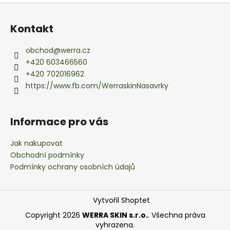
č
Z
l
u
á
á
j
Kontakt
d
p
e
a
m
a
obchod
@
werra.cz
c
e
t
+420 603466560
í
í
+420 702016962
p
https://www.fb.com/WerraskinNasavrky
r
v
k
Informace pro vás
y
v
Jak nakupovat
ý
Obchodní podmínky
p
i
Podmínky ochrany osobních údajů
s
u
Vytvořil Shoptet
Copyright 2026
WERRA SKIN s.r.o.
. Všechna práva
vyhrazena.