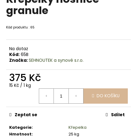
je
a
granule
0,0
z
j
5
í
hvězdiček.
Kód produktu : 65
t
?
Na dotaz
Kód:
65B
Značka:
SEHNOUTEK a synové s.r.o.
HLEDAT
375 Kč
Měrná
15 Kč / 1 kg
cena:
DO KOŠÍKU
D
o
p
Zeptat se
Sdílet
o
r
Kategorie
:
Křepelka
u
Hmotnost
:
25 kg