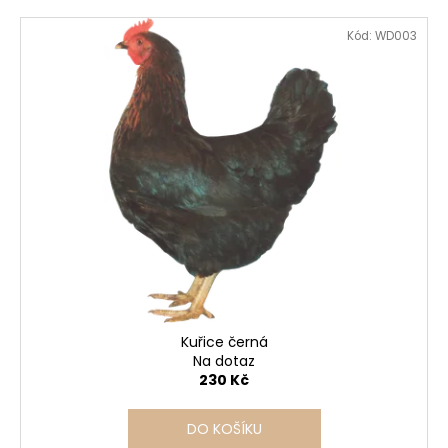
č
u
Kód:
WD003
j
e
m
e
Kuřice černá
Na dotaz
230 Kč
DO KOŠÍKU