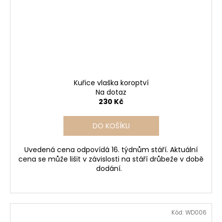
Kuřice vlaška koroptví
Na dotaz
230 Kč
DO KOŠÍKU
Uvedená cena odpovídá 16. týdnům stáří. Aktuální
cena se může lišit v závislosti na stáří drůbeže v době
dodání.
Kód:
WD006