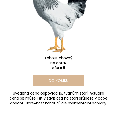
u
s
a
k
p
j
t
r
í
ů
o
t
d
?
u
k
t
ů
Kohout chovný
HLEDAT
Na dotaz
230 Kč
DO KOŠÍKU
D
o
Uvedená cena odpovídá 16. týdnům stáří. Aktuální
p
cena se může lišit v závislosti na stáří drůbeže v době
o
dodání. Barevnost kohoutů dle momentální nabídky.
r
u