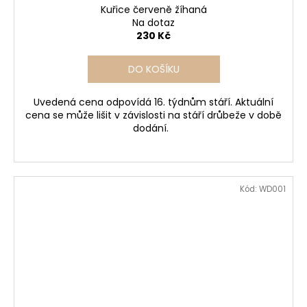
Kuřice červeně žíhaná
Na dotaz
230 Kč
DO KOŠÍKU
Uvedená cena odpovídá 16. týdnům stáří. Aktuální
cena se může lišit v závislosti na stáří drůbeže v době
dodání.
Kód:
WD001