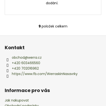
dodání.
9
položek celkem
O
v
Z
l
á
á
Kontakt
d
p
a
a
obchod
@
werra.cz
c
t
+420 603466560
í
í
+420 702016962
p
https://www.fb.com/WerraskinNasavrky
r
v
k
Informace pro vás
y
v
Jak nakupovat
ý
Obchodní podmínky