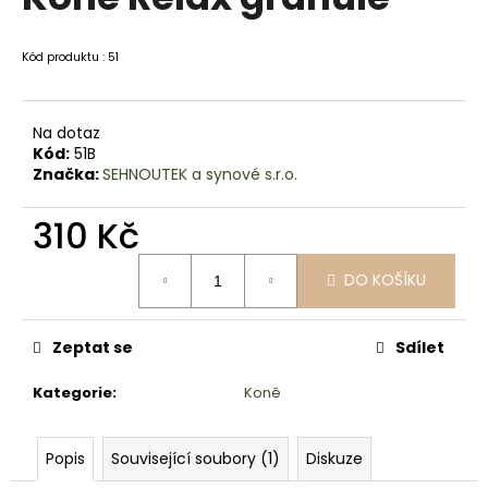
je
a
0,0
z
j
Kód produktu : 51
5
í
hvězdiček.
t
Na dotaz
?
Kód:
51B
Značka:
SEHNOUTEK a synové s.r.o.
310 Kč
HLEDAT
Měrná
DO KOŠÍKU
cena:
D
Zeptat se
Sdílet
o
p
Kategorie
:
Koně
o
r
Popis
Související soubory (1)
Diskuze
u