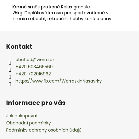
č
u
Krmná směs pro koně Relax granule
25kg. Doplňkové krmivo pro sportovní koně v
j
zimním období, rekreační, hobby koně a pony
e
m
Z
e
á
Kontakt
p
a
obchod
@
werra.cz
t
+420 603466560
í
+420 702016962
https://www.fb.com/WerraskinNasavrky
Informace pro vás
Jak nakupovat
Obchodní podmínky
Podmínky ochrany osobních údajů