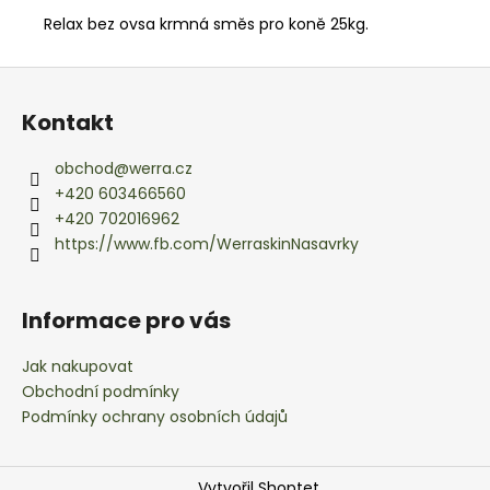
č
u
Relax bez ovsa krmná směs pro koně 25kg.
j
e
Z
m
á
Kontakt
e
p
a
obchod
@
werra.cz
t
+420 603466560
í
+420 702016962
https://www.fb.com/WerraskinNasavrky
Informace pro vás
Jak nakupovat
Obchodní podmínky
Podmínky ochrany osobních údajů
Vytvořil Shoptet