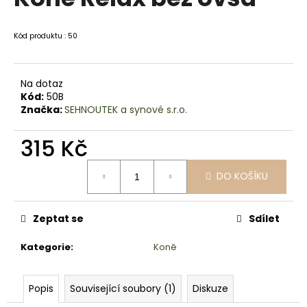
je
a
0,0
z
j
Kód produktu : 50
5
í
hvězdiček.
t
Na dotaz
?
Kód:
50B
Značka:
SEHNOUTEK a synové s.r.o.
315 Kč
HLEDAT
Měrná
DO KOŠÍKU
cena:
D
Zeptat se
Sdílet
o
p
Kategorie
:
Koně
o
r
Popis
Související soubory (1)
Diskuze
u